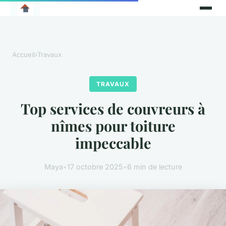
Accueil
›
Travaux
TRAVAUX
Top services de couvreurs à
nîmes pour toiture
impeccable
Maya
•
17 octobre 2025
•
6 min de lecture