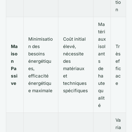
tio
n
Ma
téri
Minimisatio
Coût initial
aux
Ma
n des
élevé,
isol
Tr
iso
besoins
nécessite
ant
ès
n
énergétiqu
des
s
ef
Pa
es,
matériaux
de
fic
ssi
efficacité
et
ha
ac
ve
énergétiqu
techniques
ute
e
e maximale
spécifiques
qu
alit
é
Va
ria