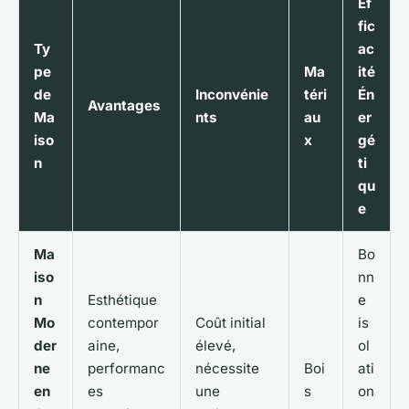
Ef
fic
Ty
ac
pe
Ma
ité
de
Inconvénie
téri
Én
Avantages
Ma
nts
au
er
iso
x
gé
n
ti
qu
e
Ma
Bo
iso
nn
n
Esthétique
e
Mo
contempor
Coût initial
is
der
aine,
élevé,
ol
ne
performanc
nécessite
Boi
ati
en
es
une
s
on