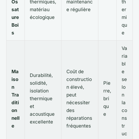
Os
thermiques,
maintenanc
th
sat
matériau
e régulière
er
ure
écologique
mi
Boi
qu
s
e
Va
ria
bl
Ma
Coût de
e
Durabilité,
iso
constructio
se
solidité,
Pie
n
n élevé,
lo
isolation
rre,
Tra
peut
n
thermique
bri
diti
nécessiter
la
et
qu
on
des
co
acoustique
e
nell
réparations
ns
excellente
e
fréquentes
tr
uc