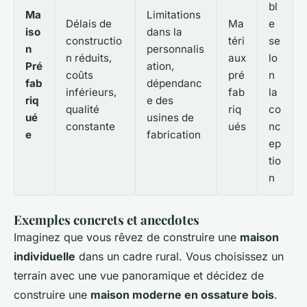
bl
Ma
Limitations
Délais de
Ma
e
iso
dans la
constructio
téri
se
n
personnalis
n réduits,
aux
lo
Pré
ation,
coûts
pré
n
fab
dépendanc
inférieurs,
fab
la
riq
e des
qualité
riq
co
ué
usines de
constante
ués
nc
e
fabrication
ep
tio
n
Exemples concrets et anecdotes
Imaginez que vous rêvez de construire une
maison
individuelle
dans un cadre rural. Vous choisissez un
terrain avec une vue panoramique et décidez de
construire une
maison moderne en ossature bois
.