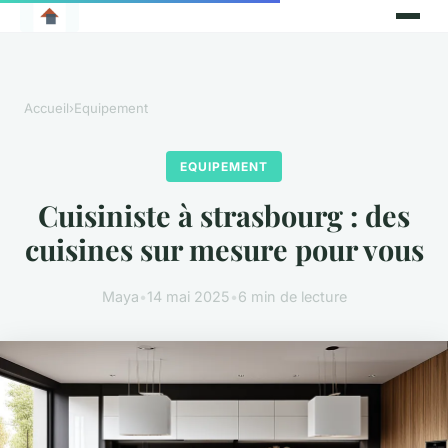
Accueil
›
Equipement
EQUIPEMENT
Cuisiniste à strasbourg : des
cuisines sur mesure pour vous
Maya
•
14 mai 2025
•
6 min de lecture